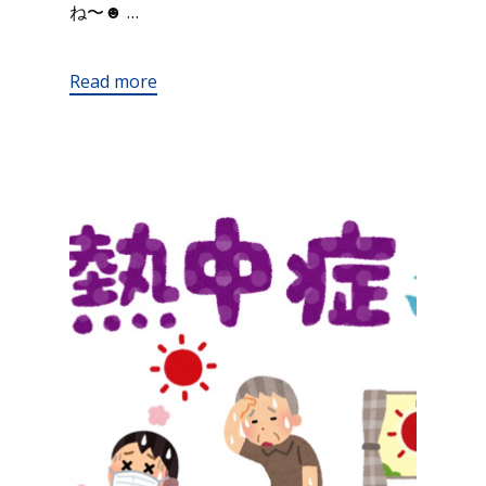
ね〜☻ …
Read more