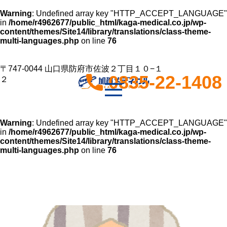
Warning
: Undefined array key "HTTP_ACCEPT_LANGUAGE"
in
/home/r4962677/public_html/kaga-medical.co.jp/wp-
content/themes/Site14/library/translations/class-theme-
multi-languages.php
on line
76
〒747-0044 山口県防府市佐波２丁目１０−１
0835-22-1408
２
Warning
: Undefined array key "HTTP_ACCEPT_LANGUAGE"
in
/home/r4962677/public_html/kaga-medical.co.jp/wp-
content/themes/Site14/library/translations/class-theme-
multi-languages.php
on line
76