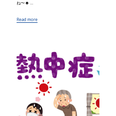
ね〜☻ …
Read more