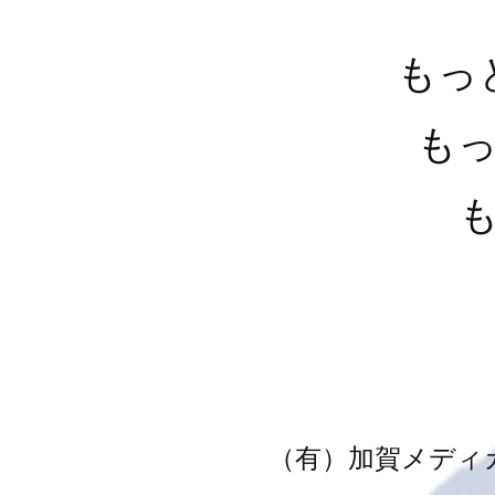
もっ
も
（有）加賀メディ