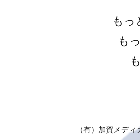
もっ
も
（有）加賀メディ