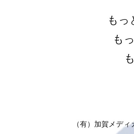
もっ
も
（有）加賀メディ