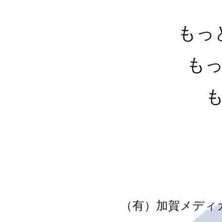
もっ
も
（有）加賀メディ