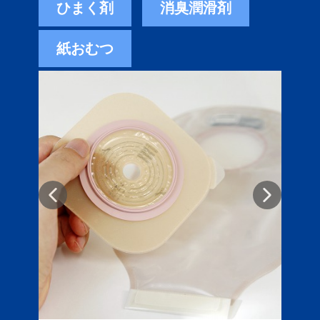
ひまく剤
消臭潤滑剤
紙おむつ