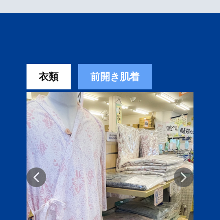
衣類
前開き肌着