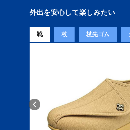
外出を安心して楽しみたい
靴
杖
杖先ゴム