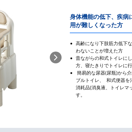
身体機能の低下、疾病
用が難しくなった方
高齢になり下肢筋力低下
わないことが増えた方
昔ながらの和式​トイレに
方、寝たきりでトイレに
簡易的な尿器(尿瓶)から
ブルトイレ、 和式便器を
消耗品(消臭液、トイレマ
す。