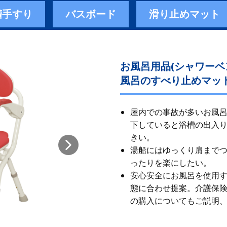
槽手すり
バスボード
滑り止めマット
お風呂用品(シャワー
風呂のすべり止めマット
屋内での事故が多いお風呂
下していると浴槽の出入
きい。
湯船にはゆっくり肩まで
ったりを楽にしたい。
安心安全にお風呂を使用
態に合わせ提案。 ​ 介護
の購入についてもご説明