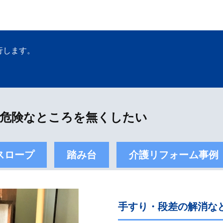
行します。
危険なところを無くしたい
スロープ
踏み台
介護リフォーム事例
手すり・段差の解消な