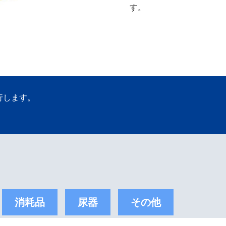
す。
行します。
消耗品
尿器
その他