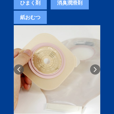
ひまく剤
消臭潤滑剤
紙おむつ