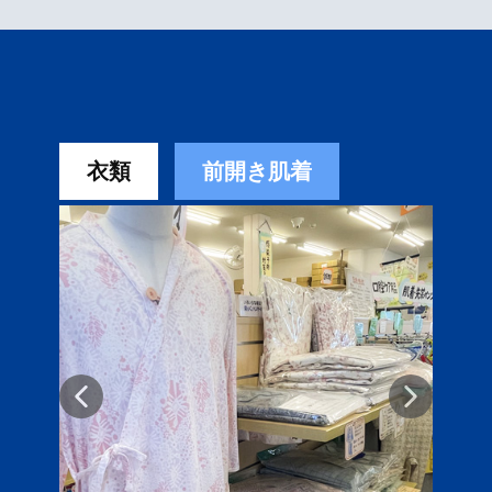
衣類
前開き肌着