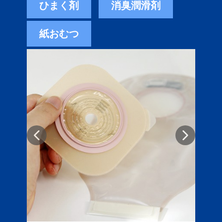
ひまく剤
消臭潤滑剤
紙おむつ