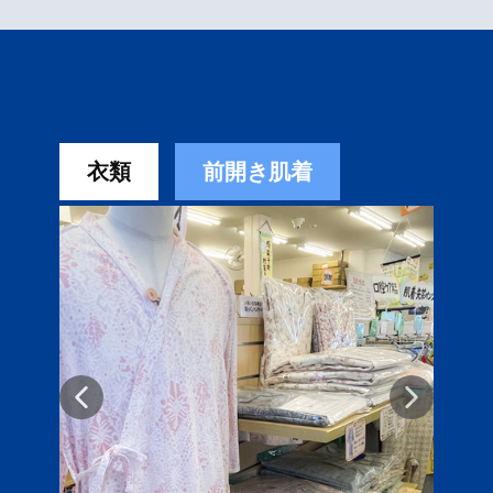
衣類
前開き肌着