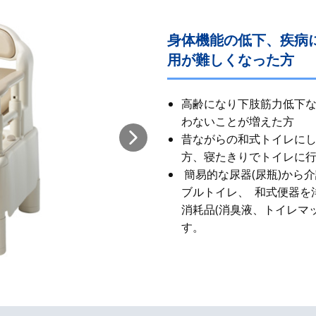
身体機能の低下、疾病
用が難しくなった方
高齢になり下肢筋力低下
わないことが増えた方
昔ながらの和式​トイレに
方、寝たきりでトイレに
簡易的な尿器(尿瓶)から
ブルトイレ、 和式便器を
消耗品(消臭液、トイレマ
す。