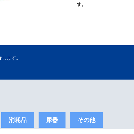
す。
行します。
消耗品
尿器
その他