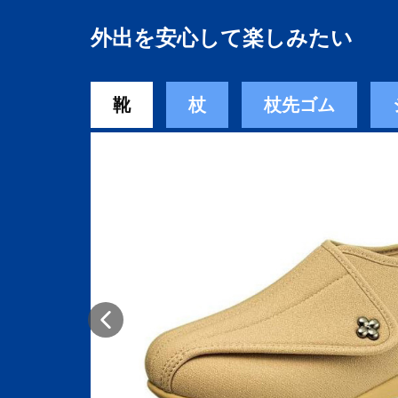
外出を安心して楽しみたい
靴
杖
杖先ゴム