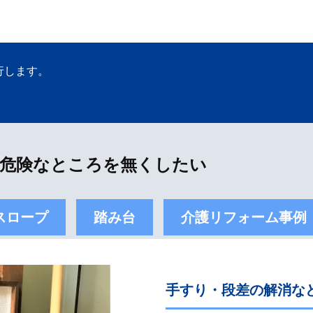
行します。
危険なところを無くしたい
スロープ
踏み台
介護リフォーム事例
手すり・段差の解消な