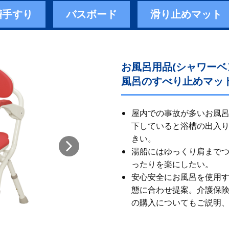
槽手すり
バスボード
滑り止めマット
お風呂用品(シャワー
風呂のすべり止めマット
屋内での事故が多いお風呂
下していると浴槽の出入
きい。
湯船にはゆっくり肩まで
ったりを楽にしたい。
安心安全にお風呂を使用
態に合わせ提案。 ​ 介護
の購入についてもご説明