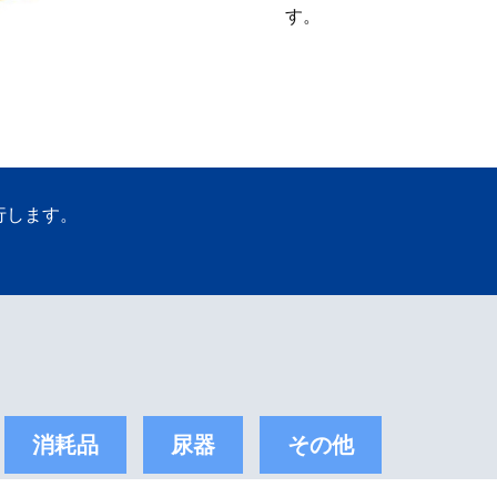
す。
行します。
消耗品
尿器
その他