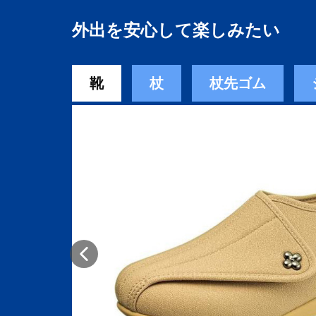
外出を安心して楽しみたい
靴
杖
杖先ゴム