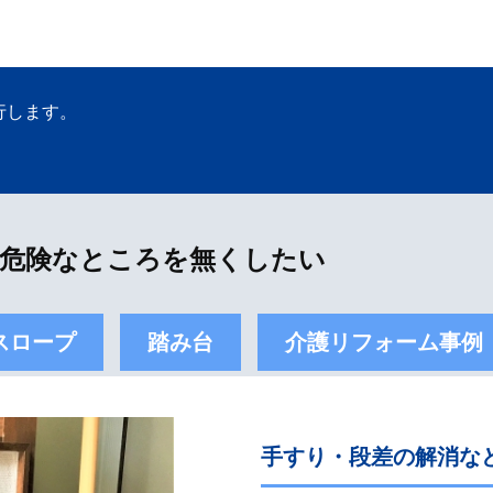
行します。
危険なところを無くしたい
スロープ
踏み台
介護リフォーム事例
手すり・段差の解消な