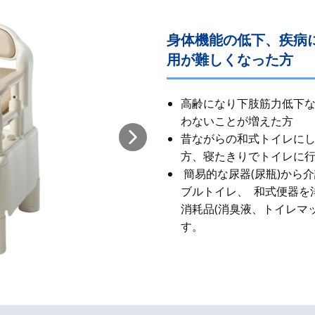
身体機能の低下、疾病
用が難しくなった方
高齢になり下肢筋力低下
わないことが増えた方
昔ながらの和式​トイレに
方、寝たきりでトイレに
簡易的な尿器(尿瓶)から
ブルトイレ、 和式便器を
消耗品(消臭液、トイレマ
す。