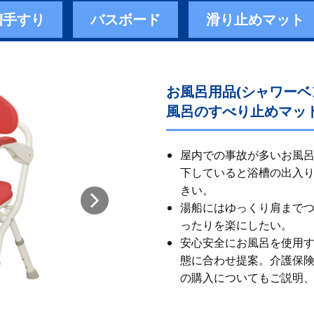
槽手すり
バスボード
滑り止めマット
お風呂用品(シャワー
風呂のすべり止めマット
屋内での事故が多いお風呂
下していると浴槽の出入
きい。
湯船にはゆっくり肩まで
ったりを楽にしたい。
安心安全にお風呂を使用
態に合わせ提案。 ​ 介護
の購入についてもご説明