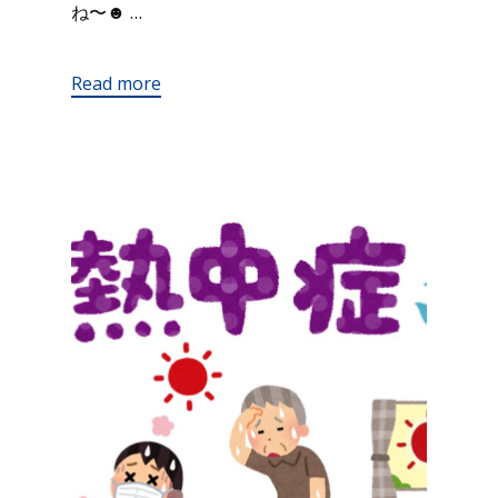
ね〜☻ …
Read more