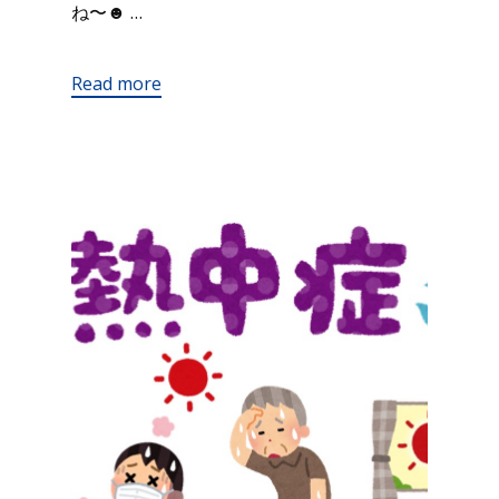
ね〜☻ …
Read more