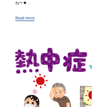
ね〜☻ …
Read more