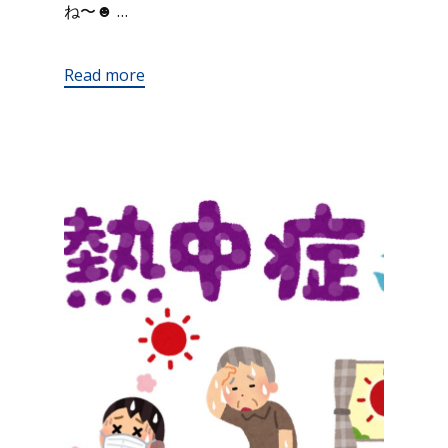
ね〜☻ …
Read more