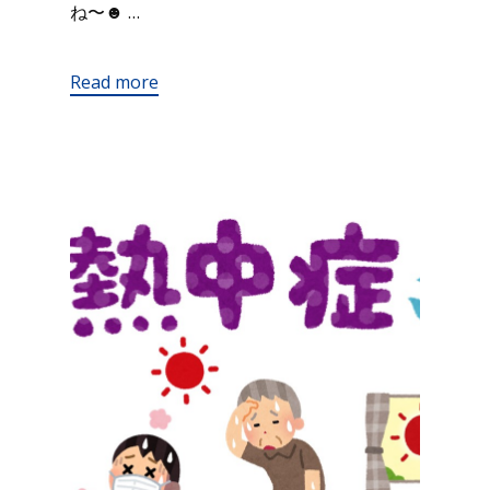
ね〜☻ …
Read more