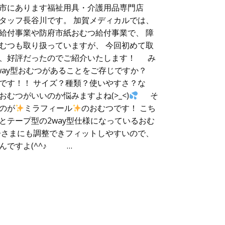
市にあります福祉用具・介護用品専門店
タッフ長谷川です。 加賀メディカルでは、
給付事業や防府市紙おむつ給付事業で、 障
むつも取り扱っていますが、 今回初めて取
が、好評だったのでご紹介いたします！ み
way型おむつがあることをご存じですか？
です！！ サイズ？種類？使いやすさ？な
むつがいいのか悩みますよね(>_<)
そ
のが
ミラフィール
のおむつです！ こち
とテープ型の2way型仕様になっているおむ
子さまにも調整できフィットしやすいので、
んですよ(^^♪ …