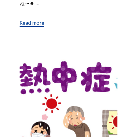
ね〜☻ …
Read more