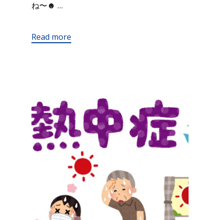
ね〜☻ …
Read more