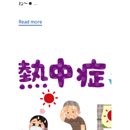
ね〜☻ …
Read more