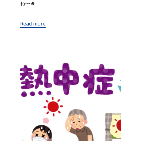
ね〜☻ …
Read more