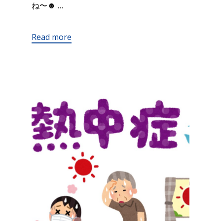
ね〜☻ …
Read more