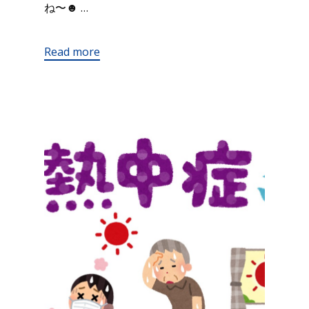
ね〜☻ …
Read more