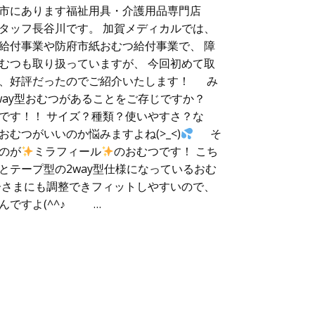
市にあります福祉用具・介護用品専門店
タッフ長谷川です。 加賀メディカルでは、
給付事業や防府市紙おむつ給付事業で、 障
むつも取り扱っていますが、 今回初めて取
が、好評だったのでご紹介いたします！ み
way型おむつがあることをご存じですか？
です！！ サイズ？種類？使いやすさ？な
むつがいいのか悩みますよね(>_<)
そ
のが
ミラフィール
のおむつです！ こち
とテープ型の2way型仕様になっているおむ
子さまにも調整できフィットしやすいので、
んですよ(^^♪ …