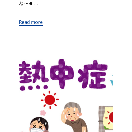
ね〜☻ …
Read more