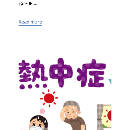
ね〜☻ …
Read more