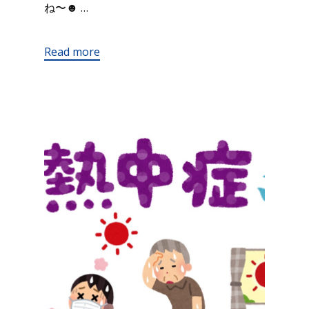
ね〜☻ …
Read more