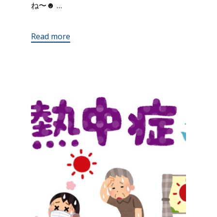
ね〜☻ …
Read more