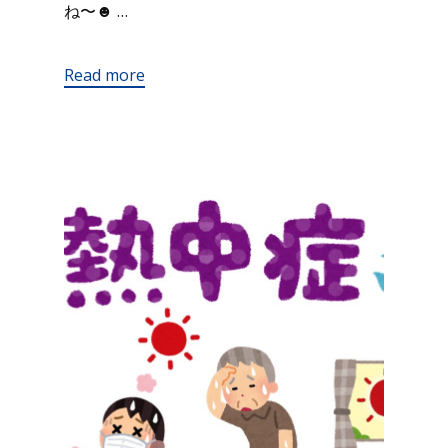
ね〜☻ …
Read more