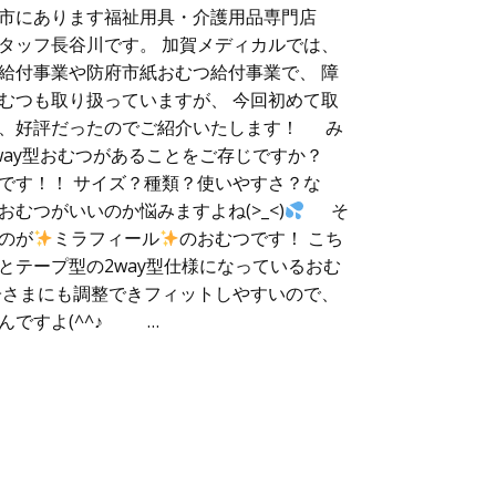
市にあります福祉用具・介護用品専門店
タッフ長谷川です。 加賀メディカルでは、
給付事業や防府市紙おむつ給付事業で、 障
むつも取り扱っていますが、 今回初めて取
が、好評だったのでご紹介いたします！ み
way型おむつがあることをご存じですか？
です！！ サイズ？種類？使いやすさ？な
むつがいいのか悩みますよね(>_<)
そ
のが
ミラフィール
のおむつです！ こち
とテープ型の2way型仕様になっているおむ
子さまにも調整できフィットしやすいので、
んですよ(^^♪ …