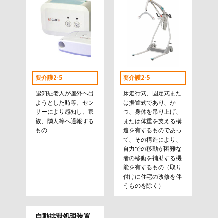
要介護2-5
要介護2-5
認知症老人が屋外へ出
床走行式、固定式また
ようとした時等、セン
は据置式であり、か
サーにより感知し、家
つ、身体を吊り上げ、
族、隣人等へ通報する
または体重を支える構
もの
造を有するものであっ
て、その構造により、
自力での移動が困難な
者の移動を補助する機
能を有するもの（取り
付けに住宅の改修を伴
うものを除く）
自動排泄処理装置