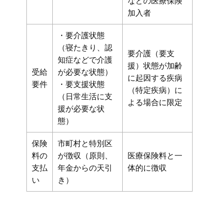
などの医療保険
加入者
・要介護状態
（寝たきり、認
要介護（要支
知症などで介護
援）状態が加齢
受給
が必要な状態）
に起因する疾病
要件
・要支援状態
（特定疾病）に
（日常生活に支
よる場合に限定
援が必要な状
態）
保険
市町村と特別区
料の
が徴収（原則、
医療保険料と一
支払
年金からの天引
体的に徴収
い
き）