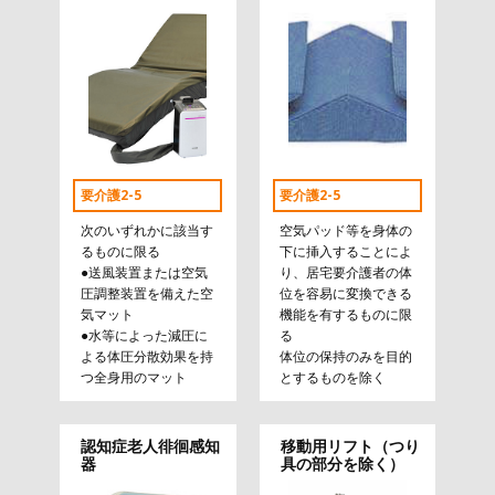
要介護2-5
要介護2-5
次のいずれかに該当す
空気パッド等を身体の
るものに限る
下に挿入することによ
●送風装置または空気
り、居宅要介護者の体
圧調整装置を備えた空
位を容易に変換できる
気マット
機能を有するものに限
●水等によった減圧に
る
よる体圧分散効果を持
体位の保持のみを目的
つ全身用のマット
とするものを除く
認知症老人徘徊感知
移動用リフト（つり
器
具の部分を除く）