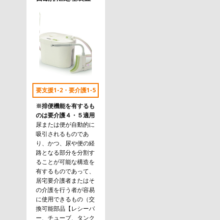
要支援1-2・要介護1-5
※排便機能を有するも
のは要介護４・５適用
尿または便が自動的に
吸引されるものであ
り、かつ、尿や便の経
路となる部分を分割す
ることが可能な構造を
有するものであって、
居宅要介護者またはそ
の介護を行う者が容易
に使用できるもの（交
換可能部品【レシーバ
ー、チューブ、タンク