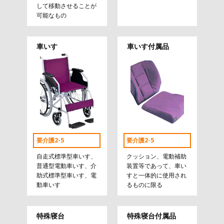
して移動させることが
可能なもの
車いす
車いす付属品
要介護2-5
要介護2-5
自走式標準型車いす、
クッション、電動補助
普通型電動車いす、介
装置等であって、車い
助式標準型車いす、電
すと一体的に使用され
動車いす
るものに限る
特殊寝台
特殊寝台付属品