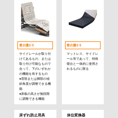
要介護2-5
要介護2-5
サイドレールが取り付
マットレス、サイドレ
けてあるもの、または
ール等であって、特殊
取り付け可能なもので
寝台と一体的に使用さ
合って、下のいずれか
れるものに限る
の機能を有するもの
●背部または脚部の傾
斜角度が調整できる機
能
●床板の高さが無段階
に調整できる機能
床ずれ防止用具
体位変換器