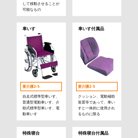
して移動させることが
可能なもの
車いす
車いす付属品
要介護2-5
要介護2-5
自走式標準型車いす、
クッション、電動補助
普通型電動車いす、介
装置等であって、車い
助式標準型車いす、電
すと一体的に使用され
動車いす
るものに限る
特殊寝台
特殊寝台付属品