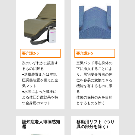
要介護2-5
要介護2-5
次のいずれかに該当す
空気パッド等を身体の
るものに限る
下に挿入することによ
●送風装置または空気
り、居宅要介護者の体
圧調整装置を備えた空
位を容易に変換できる
気マット
機能を有するものに限
●水等によった減圧に
る
よる体圧分散効果を持
体位の保持のみを目的
つ全身用のマット
とするものを除く
認知症老人徘徊感知
移動用リフト（つり
器
具の部分を除く）