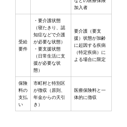
などの医療保険
加入者
・要介護状態
（寝たきり、認
要介護（要支
知症などで介護
援）状態が加齢
受給
が必要な状態）
に起因する疾病
要件
・要支援状態
（特定疾病）に
（日常生活に支
よる場合に限定
援が必要な状
態）
保険
市町村と特別区
料の
が徴収（原則、
医療保険料と一
支払
年金からの天引
体的に徴収
い
き）