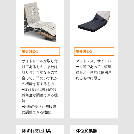
要介護2-5
要介護2-5
サイドレールが取り付
マットレス、サイドレ
けてあるもの、または
ール等であって、特殊
取り付け可能なもので
寝台と一体的に使用さ
合って、下のいずれか
れるものに限る
の機能を有するもの
●背部または脚部の傾
斜角度が調整できる機
能
●床板の高さが無段階
に調整できる機能
床ずれ防止用具
体位変換器