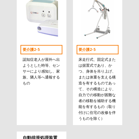
要介護2-5
要介護2-5
認知症老人が屋外へ出
床走行式、固定式また
ようとした時等、セン
は据置式であり、か
サーにより感知し、家
つ、身体を吊り上げ、
族、隣人等へ通報する
または体重を支える構
もの
造を有するものであっ
て、その構造により、
自力での移動が困難な
者の移動を補助する機
能を有するもの（取り
付けに住宅の改修を伴
うものを除く）
自動排泄処理装置