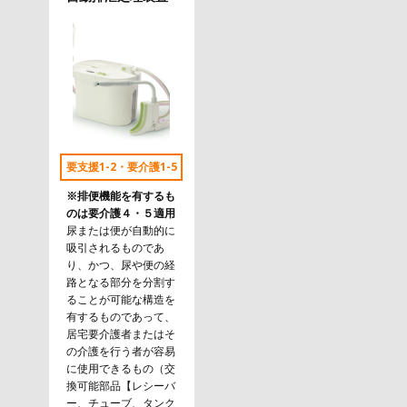
要支援1-2・要介護1-5
※排便機能を有するも
のは要介護４・５適用
尿または便が自動的に
吸引されるものであ
り、かつ、尿や便の経
路となる部分を分割す
ることが可能な構造を
有するものであって、
居宅要介護者またはそ
の介護を行う者が容易
に使用できるもの（交
換可能部品【レシーバ
ー、チューブ、タンク