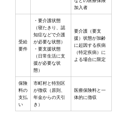
などの医療保険
加入者
・要介護状態
（寝たきり、認
要介護（要支
知症などで介護
援）状態が加齢
受給
が必要な状態）
に起因する疾病
要件
・要支援状態
（特定疾病）に
（日常生活に支
よる場合に限定
援が必要な状
態）
保険
市町村と特別区
料の
が徴収（原則、
医療保険料と一
支払
年金からの天引
体的に徴収
い
き）