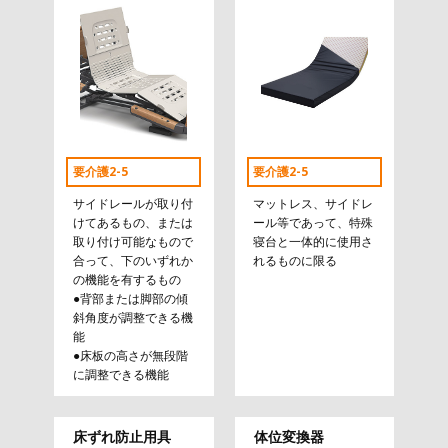
要介護2-5
要介護2-5
サイドレールが取り付
マットレス、サイドレ
けてあるもの、または
ール等であって、特殊
取り付け可能なもので
寝台と一体的に使用さ
合って、下のいずれか
れるものに限る
の機能を有するもの
●背部または脚部の傾
斜角度が調整できる機
能
●床板の高さが無段階
に調整できる機能
床ずれ防止用具
体位変換器