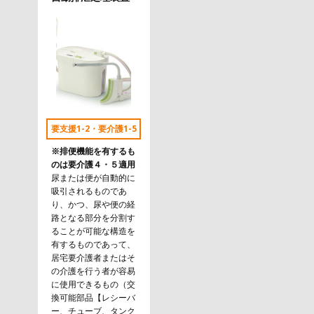
要支援1-2・要介護1-5
※排便機能を有するも
のは要介護４・５適用
尿または便が自動的に
吸引されるものであ
り、かつ、尿や便の経
路となる部分を分割す
ることが可能な構造を
有するものであって、
居宅要介護者またはそ
の介護を行う者が容易
に使用できるもの（交
換可能部品【レシーバ
ー、チューブ、タンク