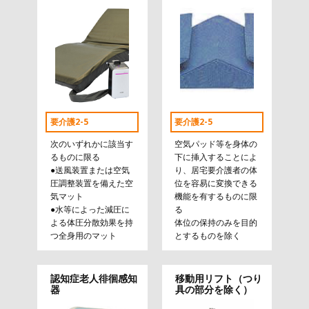
要介護2-5
要介護2-5
次のいずれかに該当す
空気パッド等を身体の
るものに限る
下に挿入することによ
●送風装置または空気
り、居宅要介護者の体
圧調整装置を備えた空
位を容易に変換できる
気マット
機能を有するものに限
●水等によった減圧に
る
よる体圧分散効果を持
体位の保持のみを目的
つ全身用のマット
とするものを除く
認知症老人徘徊感知
移動用リフト（つり
器
具の部分を除く）