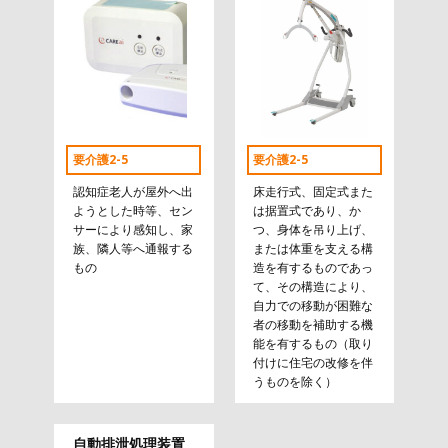
要介護2-5
要介護2-5
認知症老人が屋外へ出
床走行式、固定式また
ようとした時等、セン
は据置式であり、か
サーにより感知し、家
つ、身体を吊り上げ、
族、隣人等へ通報する
または体重を支える構
もの
造を有するものであっ
て、その構造により、
自力での移動が困難な
者の移動を補助する機
能を有するもの（取り
付けに住宅の改修を伴
うものを除く）
自動排泄処理装置