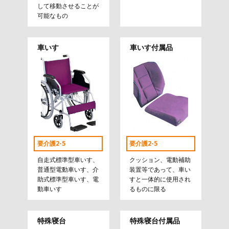
して移動させることが
可能なもの
車いす
車いす付属品
要介護2-5
要介護2-5
自走式標準型車いす、
クッション、電動補助
普通型電動車いす、介
装置等であって、車い
助式標準型車いす、電
すと一体的に使用され
動車いす
るものに限る
特殊寝台
特殊寝台付属品