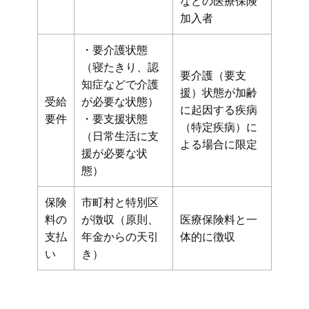
などの医療保険
加入者
・要介護状態
（寝たきり、認
要介護（要支
知症などで介護
援）状態が加齢
受給
が必要な状態）
に起因する疾病
要件
・要支援状態
（特定疾病）に
（日常生活に支
よる場合に限定
援が必要な状
態）
保険
市町村と特別区
料の
が徴収（原則、
医療保険料と一
支払
年金からの天引
体的に徴収
い
き）