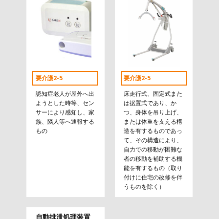
要介護2-5
要介護2-5
認知症老人が屋外へ出
床走行式、固定式また
ようとした時等、セン
は据置式であり、か
サーにより感知し、家
つ、身体を吊り上げ、
族、隣人等へ通報する
または体重を支える構
もの
造を有するものであっ
て、その構造により、
自力での移動が困難な
者の移動を補助する機
能を有するもの（取り
付けに住宅の改修を伴
うものを除く）
自動排泄処理装置