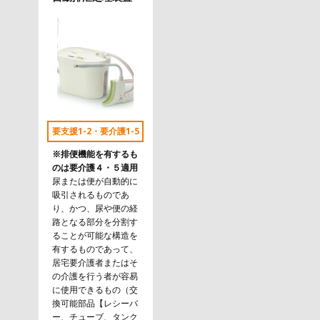
要支援1-2・要介護1-5
※排便機能を有するも
のは要介護４・５適用
尿または便が自動的に
吸引されるものであ
り、かつ、尿や便の経
路となる部分を分割す
ることが可能な構造を
有するものであって、
居宅要介護者またはそ
の介護を行う者が容易
に使用できるもの（交
換可能部品【レシーバ
ー、チューブ、タンク