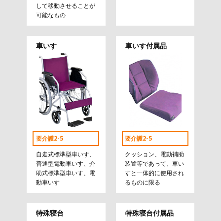
して移動させることが
可能なもの
車いす
車いす付属品
要介護2-5
要介護2-5
自走式標準型車いす、
クッション、電動補助
普通型電動車いす、介
装置等であって、車い
助式標準型車いす、電
すと一体的に使用され
動車いす
るものに限る
特殊寝台
特殊寝台付属品