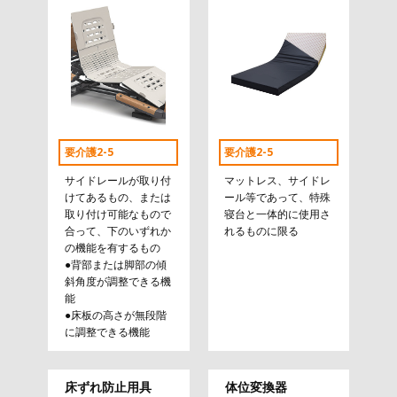
要介護2-5
要介護2-5
サイドレールが取り付
マットレス、サイドレ
けてあるもの、または
ール等であって、特殊
取り付け可能なもので
寝台と一体的に使用さ
合って、下のいずれか
れるものに限る
の機能を有するもの
●背部または脚部の傾
斜角度が調整できる機
能
●床板の高さが無段階
に調整できる機能
床ずれ防止用具
体位変換器