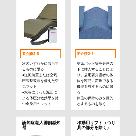
要介護2-5
要介護2-5
次のいずれかに該当す
空気パッド等を身体の
るものに限る
下に挿入することによ
●送風装置または空気
り、居宅要介護者の体
圧調整装置を備えた空
位を容易に変換できる
気マット
機能を有するものに限
●水等によった減圧に
る
よる体圧分散効果を持
体位の保持のみを目的
つ全身用のマット
とするものを除く
認知症老人徘徊感知
移動用リフト（つり
器
具の部分を除く）