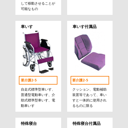
して移動させることが
可能なもの
車いす
車いす付属品
要介護2-5
要介護2-5
自走式標準型車いす、
クッション、電動補助
普通型電動車いす、介
装置等であって、車い
助式標準型車いす、電
すと一体的に使用され
動車いす
るものに限る
特殊寝台
特殊寝台付属品