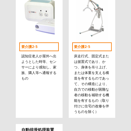
要介護2-5
要介護2-5
認知症老人が屋外へ出
床走行式、固定式また
ようとした時等、セン
は据置式であり、か
サーにより感知し、家
つ、身体を吊り上げ、
族、隣人等へ通報する
または体重を支える構
もの
造を有するものであっ
て、その構造により、
自力での移動が困難な
者の移動を補助する機
能を有するもの（取り
付けに住宅の改修を伴
うものを除く）
自動排泄処理装置