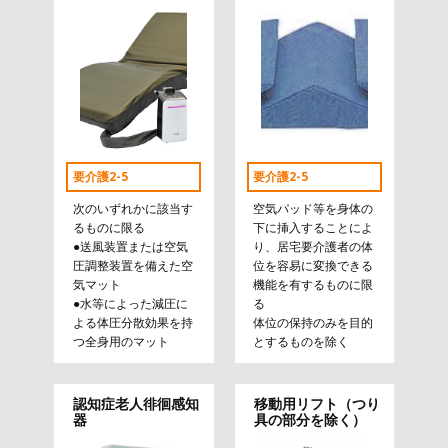
要介護2-5
要介護2-5
次のいずれかに該当す
空気パッド等を身体の
るものに限る
下に挿入することによ
●送風装置または空気
り、居宅要介護者の体
圧調整装置を備えた空
位を容易に変換できる
気マット
機能を有するものに限
●水等によった減圧に
る
よる体圧分散効果を持
体位の保持のみを目的
つ全身用のマット
とするものを除く
認知症老人徘徊感知
移動用リフト（つり
器
具の部分を除く）