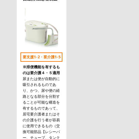
要支援1-2・要介護1-5
※排便機能を有するも
のは要介護４・５適用
尿または便が自動的に
吸引されるものであ
り、かつ、尿や便の経
路となる部分を分割す
ることが可能な構造を
有するものであって、
居宅要介護者またはそ
の介護を行う者が容易
に使用できるもの（交
換可能部品【レシーバ
ー、チューブ、タンク