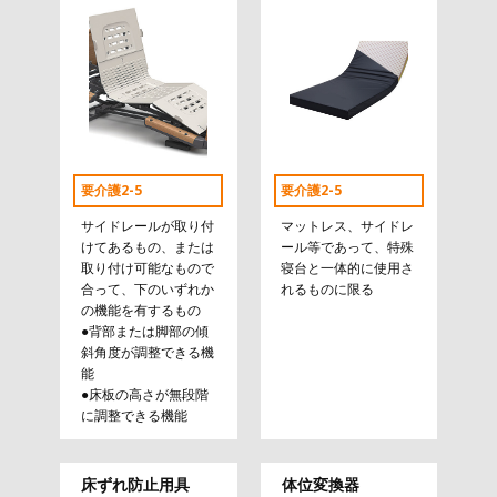
要介護2-5
要介護2-5
サイドレールが取り付
マットレス、サイドレ
けてあるもの、または
ール等であって、特殊
取り付け可能なもので
寝台と一体的に使用さ
合って、下のいずれか
れるものに限る
の機能を有するもの
●背部または脚部の傾
斜角度が調整できる機
能
●床板の高さが無段階
に調整できる機能
床ずれ防止用具
体位変換器