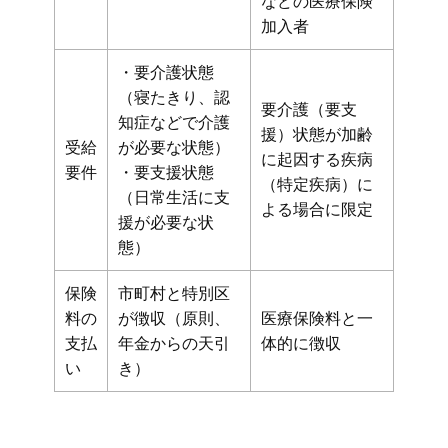
などの医療保険
加入者
・要介護状態
（寝たきり、認
要介護（要支
知症などで介護
援）状態が加齢
受給
が必要な状態）
に起因する疾病
要件
・要支援状態
（特定疾病）に
（日常生活に支
よる場合に限定
援が必要な状
態）
保険
市町村と特別区
料の
が徴収（原則、
医療保険料と一
支払
年金からの天引
体的に徴収
い
き）