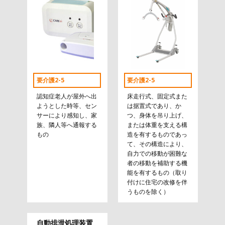
要介護2-5
要介護2-5
認知症老人が屋外へ出
床走行式、固定式また
ようとした時等、セン
は据置式であり、か
サーにより感知し、家
つ、身体を吊り上げ、
族、隣人等へ通報する
または体重を支える構
もの
造を有するものであっ
て、その構造により、
自力での移動が困難な
者の移動を補助する機
能を有するもの（取り
付けに住宅の改修を伴
うものを除く）
自動排泄処理装置