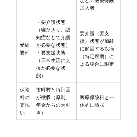
などの医療保険
加入者
・要介護状態
（寝たきり、認
要介護（要支
知症などで介護
援）状態が加齢
受給
が必要な状態）
に起因する疾病
要件
・要支援状態
（特定疾病）に
（日常生活に支
よる場合に限定
援が必要な状
態）
保険
市町村と特別区
料の
が徴収（原則、
医療保険料と一
支払
年金からの天引
体的に徴収
い
き）