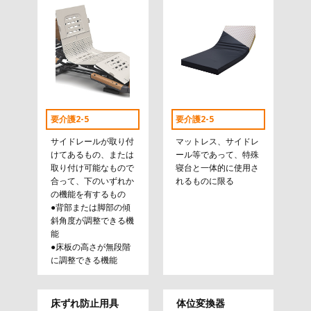
要介護2-5
要介護2-5
サイドレールが取り付
マットレス、サイドレ
けてあるもの、または
ール等であって、特殊
取り付け可能なもので
寝台と一体的に使用さ
合って、下のいずれか
れるものに限る
の機能を有するもの
●背部または脚部の傾
斜角度が調整できる機
能
●床板の高さが無段階
に調整できる機能
床ずれ防止用具
体位変換器