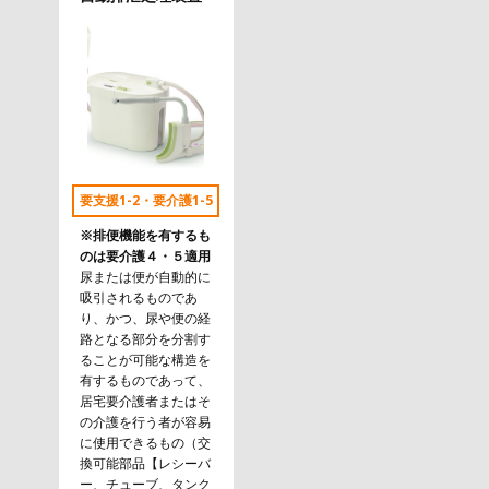
要支援1-2・要介護1-5
※排便機能を有するも
のは要介護４・５適用
尿または便が自動的に
吸引されるものであ
り、かつ、尿や便の経
路となる部分を分割す
ることが可能な構造を
有するものであって、
居宅要介護者またはそ
の介護を行う者が容易
に使用できるもの（交
換可能部品【レシーバ
ー、チューブ、タンク