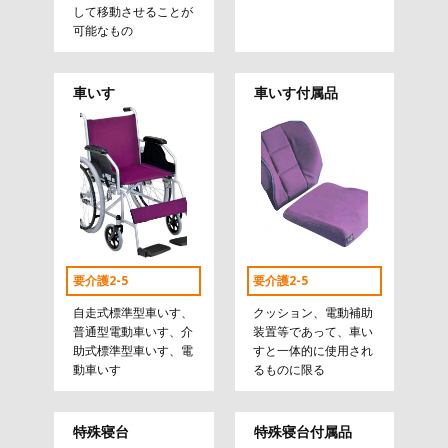
して移動させることが
可能なもの
車いす
車いす付属品
要介護2-5
要介護2-5
自走式標準型車いす、
クッション、電動補助
普通型電動車いす、介
装置等であって、車い
助式標準型車いす、電
すと一体的に使用され
動車いす
るものに限る
特殊寝台
特殊寝台付属品