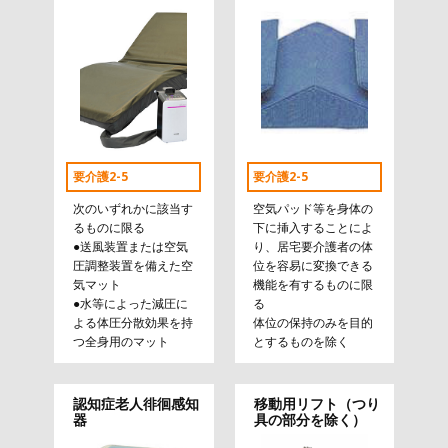
要介護2-5
要介護2-5
次のいずれかに該当す
空気パッド等を身体の
るものに限る
下に挿入することによ
●送風装置または空気
り、居宅要介護者の体
圧調整装置を備えた空
位を容易に変換できる
気マット
機能を有するものに限
●水等によった減圧に
る
よる体圧分散効果を持
体位の保持のみを目的
つ全身用のマット
とするものを除く
認知症老人徘徊感知
移動用リフト（つり
器
具の部分を除く）