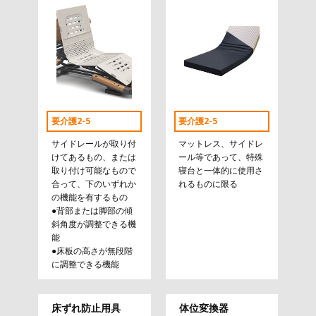
要介護2-5
要介護2-5
サイドレールが取り付
マットレス、サイドレ
けてあるもの、または
ール等であって、特殊
取り付け可能なもので
寝台と一体的に使用さ
合って、下のいずれか
れるものに限る
の機能を有するもの
●背部または脚部の傾
斜角度が調整できる機
能
●床板の高さが無段階
に調整できる機能
床ずれ防止用具
体位変換器