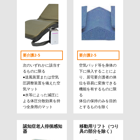
要介護2-5
要介護2-5
次のいずれかに該当す
空気パッド等を身体の
るものに限る
下に挿入することによ
●送風装置または空気
り、居宅要介護者の体
圧調整装置を備えた空
位を容易に変換できる
気マット
機能を有するものに限
●水等によった減圧に
る
よる体圧分散効果を持
体位の保持のみを目的
つ全身用のマット
とするものを除く
認知症老人徘徊感知
移動用リフト（つり
器
具の部分を除く）