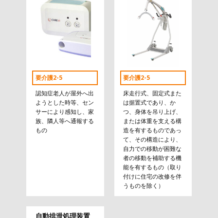
要介護2-5
要介護2-5
認知症老人が屋外へ出
床走行式、固定式また
ようとした時等、セン
は据置式であり、か
サーにより感知し、家
つ、身体を吊り上げ、
族、隣人等へ通報する
または体重を支える構
もの
造を有するものであっ
て、その構造により、
自力での移動が困難な
者の移動を補助する機
能を有するもの（取り
付けに住宅の改修を伴
うものを除く）
自動排泄処理装置