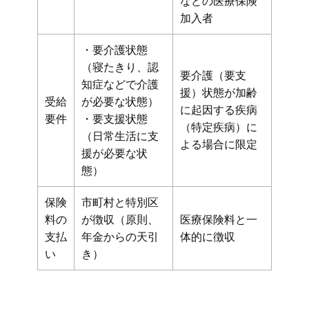
などの医療保険
加入者
・要介護状態
（寝たきり、認
要介護（要支
知症などで介護
援）状態が加齢
受給
が必要な状態）
に起因する疾病
要件
・要支援状態
（特定疾病）に
（日常生活に支
よる場合に限定
援が必要な状
態）
保険
市町村と特別区
料の
が徴収（原則、
医療保険料と一
支払
年金からの天引
体的に徴収
い
き）