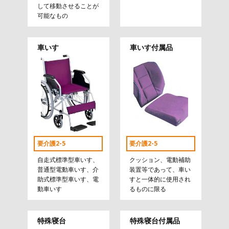
して移動させることが
可能なもの
車いす
車いす付属品
要介護2-5
要介護2-5
自走式標準型車いす、
クッション、電動補助
普通型電動車いす、介
装置等であって、車い
助式標準型車いす、電
すと一体的に使用され
動車いす
るものに限る
特殊寝台
特殊寝台付属品