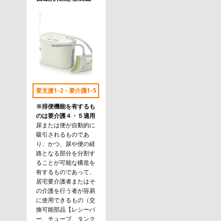
要支援1-2・要介護1-5
※排便機能を有するも
のは要介護４・５適用
尿または便が自動的に
吸引されるものであ
り、かつ、尿や便の経
路となる部分を分割す
ることが可能な構造を
有するものであって、
居宅要介護者またはそ
の介護を行う者が容易
に使用できるもの（交
換可能部品【レシーバ
ー、チューブ、タンク