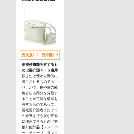
要支援1-2・要介護1-5
※排便機能を有するも
のは要介護４・５適用
尿または便が自動的に
吸引されるものであ
り、かつ、尿や便の経
路となる部分を分割す
ることが可能な構造を
有するものであって、
居宅要介護者またはそ
の介護を行う者が容易
に使用できるもの（交
換可能部品【レシーバ
ー、チューブ、タンク