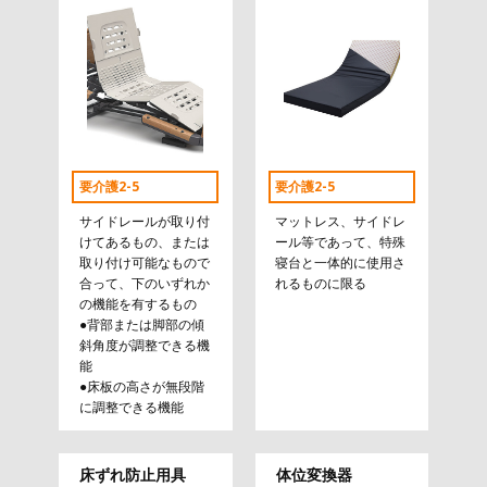
要介護2-5
要介護2-5
サイドレールが取り付
マットレス、サイドレ
けてあるもの、または
ール等であって、特殊
取り付け可能なもので
寝台と一体的に使用さ
合って、下のいずれか
れるものに限る
の機能を有するもの
●背部または脚部の傾
斜角度が調整できる機
能
●床板の高さが無段階
に調整できる機能
床ずれ防止用具
体位変換器