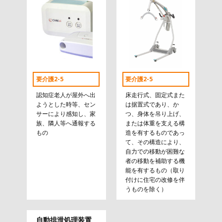
要介護2-5
要介護2-5
認知症老人が屋外へ出
床走行式、固定式また
ようとした時等、セン
は据置式であり、か
サーにより感知し、家
つ、身体を吊り上げ、
族、隣人等へ通報する
または体重を支える構
もの
造を有するものであっ
て、その構造により、
自力での移動が困難な
者の移動を補助する機
能を有するもの（取り
付けに住宅の改修を伴
うものを除く）
自動排泄処理装置