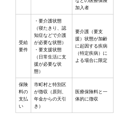
などの医療保険
加入者
・要介護状態
（寝たきり、認
要介護（要支
知症などで介護
援）状態が加齢
受給
が必要な状態）
に起因する疾病
要件
・要支援状態
（特定疾病）に
（日常生活に支
よる場合に限定
援が必要な状
態）
保険
市町村と特別区
料の
が徴収（原則、
医療保険料と一
支払
年金からの天引
体的に徴収
い
き）