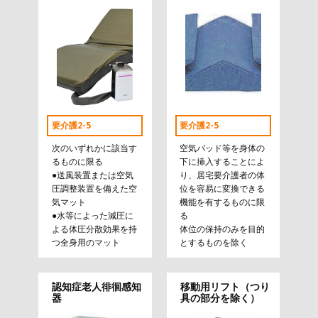
要介護2-5
要介護2-5
次のいずれかに該当す
空気パッド等を身体の
るものに限る
下に挿入することによ
●送風装置または空気
り、居宅要介護者の体
圧調整装置を備えた空
位を容易に変換できる
気マット
機能を有するものに限
●水等によった減圧に
る
よる体圧分散効果を持
体位の保持のみを目的
つ全身用のマット
とするものを除く
認知症老人徘徊感知
移動用リフト（つり
器
具の部分を除く）