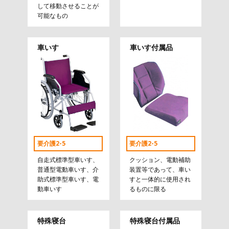
して移動させることが
可能なもの
車いす
車いす付属品
要介護2-5
要介護2-5
自走式標準型車いす、
クッション、電動補助
普通型電動車いす、介
装置等であって、車い
助式標準型車いす、電
すと一体的に使用され
動車いす
るものに限る
特殊寝台
特殊寝台付属品