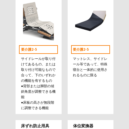
要介護2-5
要介護2-5
サイドレールが取り付
マットレス、サイドレ
けてあるもの、または
ール等であって、特殊
取り付け可能なもので
寝台と一体的に使用さ
合って、下のいずれか
れるものに限る
の機能を有するもの
●背部または脚部の傾
斜角度が調整できる機
能
●床板の高さが無段階
に調整できる機能
床ずれ防止用具
体位変換器