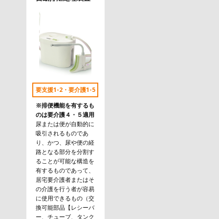
要支援1-2・要介護1-5
※排便機能を有するも
のは要介護４・５適用
尿または便が自動的に
吸引されるものであ
り、かつ、尿や便の経
路となる部分を分割す
ることが可能な構造を
有するものであって、
居宅要介護者またはそ
の介護を行う者が容易
に使用できるもの（交
換可能部品【レシーバ
ー、チューブ、タンク