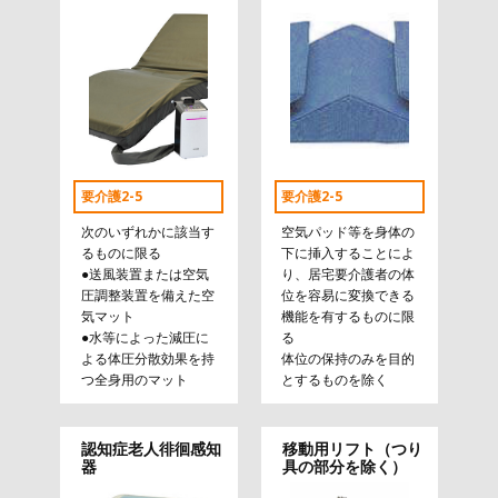
要介護2-5
要介護2-5
次のいずれかに該当す
空気パッド等を身体の
るものに限る
下に挿入することによ
●送風装置または空気
り、居宅要介護者の体
圧調整装置を備えた空
位を容易に変換できる
気マット
機能を有するものに限
●水等によった減圧に
る
よる体圧分散効果を持
体位の保持のみを目的
つ全身用のマット
とするものを除く
認知症老人徘徊感知
移動用リフト（つり
器
具の部分を除く）