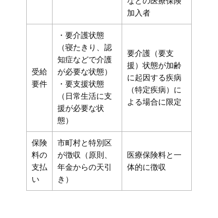
などの医療保険
加入者
・要介護状態
（寝たきり、認
要介護（要支
知症などで介護
援）状態が加齢
受給
が必要な状態）
に起因する疾病
要件
・要支援状態
（特定疾病）に
（日常生活に支
よる場合に限定
援が必要な状
態）
保険
市町村と特別区
料の
が徴収（原則、
医療保険料と一
支払
年金からの天引
体的に徴収
い
き）