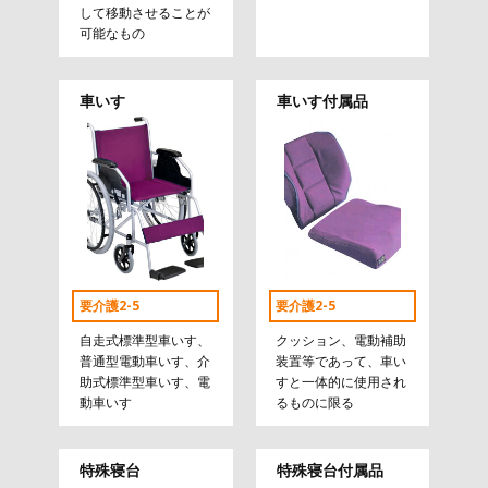
して移動させることが
可能なもの
車いす
車いす付属品
要介護2-5
要介護2-5
自走式標準型車いす、
クッション、電動補助
普通型電動車いす、介
装置等であって、車い
助式標準型車いす、電
すと一体的に使用され
動車いす
るものに限る
特殊寝台
特殊寝台付属品