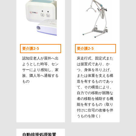
要介護2-5
要介護2-5
認知症老人が屋外へ出
床走行式、固定式また
ようとした時等、セン
は据置式であり、か
サーにより感知し、家
つ、身体を吊り上げ、
族、隣人等へ通報する
または体重を支える構
もの
造を有するものであっ
て、その構造により、
自力での移動が困難な
者の移動を補助する機
能を有するもの（取り
付けに住宅の改修を伴
うものを除く）
自動排泄処理装置