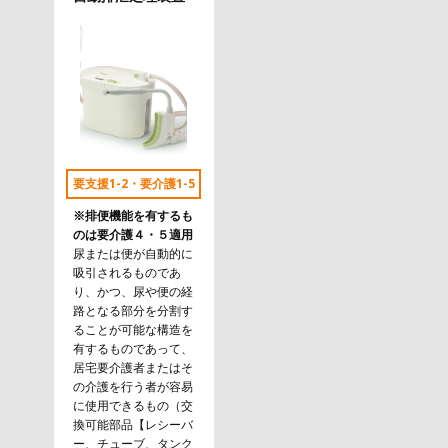
要支援1-2・要介護1-5
※排便機能を有するも
のは要介護４・５適用
尿または便が自動的に
吸引されるものであ
り、かつ、尿や便の経
路となる部分を分割す
ることが可能な構造を
有するものであって、
居宅要介護者またはそ
の介護を行う者が容易
に使用できるもの（交
換可能部品【レシーバ
ー、チューブ、タンク