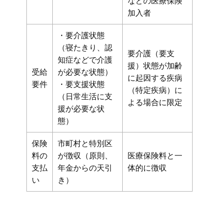
などの医療保険
加入者
・要介護状態
（寝たきり、認
要介護（要支
知症などで介護
援）状態が加齢
受給
が必要な状態）
に起因する疾病
要件
・要支援状態
（特定疾病）に
（日常生活に支
よる場合に限定
援が必要な状
態）
保険
市町村と特別区
料の
が徴収（原則、
医療保険料と一
支払
年金からの天引
体的に徴収
い
き）