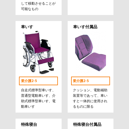
して移動させることが
可能なもの
車いす
車いす付属品
要介護2-5
要介護2-5
自走式標準型車いす、
クッション、電動補助
普通型電動車いす、介
装置等であって、車い
助式標準型車いす、電
すと一体的に使用され
動車いす
るものに限る
特殊寝台
特殊寝台付属品