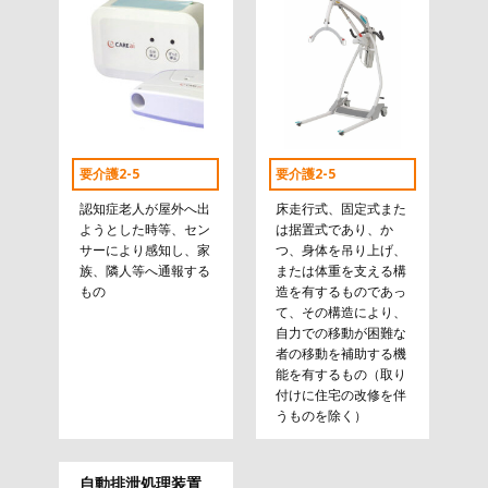
要介護2-5
要介護2-5
認知症老人が屋外へ出
床走行式、固定式また
ようとした時等、セン
は据置式であり、か
サーにより感知し、家
つ、身体を吊り上げ、
族、隣人等へ通報する
または体重を支える構
もの
造を有するものであっ
て、その構造により、
自力での移動が困難な
者の移動を補助する機
能を有するもの（取り
付けに住宅の改修を伴
うものを除く）
自動排泄処理装置