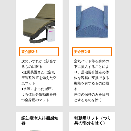
要介護2-5
要介護2-5
次のいずれかに該当す
空気パッド等を身体の
るものに限る
下に挿入することによ
●送風装置または空気
り、居宅要介護者の体
圧調整装置を備えた空
位を容易に変換できる
気マット
機能を有するものに限
●水等によった減圧に
る
よる体圧分散効果を持
体位の保持のみを目的
つ全身用のマット
とするものを除く
認知症老人徘徊感知
移動用リフト（つり
器
具の部分を除く）