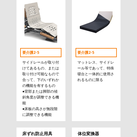
要介護2-5
要介護2-5
サイドレールが取り付
マットレス、サイドレ
けてあるもの、または
ール等であって、特殊
取り付け可能なもので
寝台と一体的に使用さ
合って、下のいずれか
れるものに限る
の機能を有するもの
●背部または脚部の傾
斜角度が調整できる機
能
●床板の高さが無段階
に調整できる機能
床ずれ防止用具
体位変換器