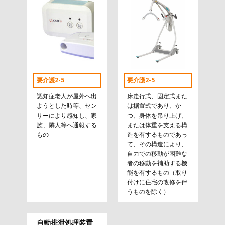
要介護2-5
要介護2-5
認知症老人が屋外へ出
床走行式、固定式また
ようとした時等、セン
は据置式であり、か
サーにより感知し、家
つ、身体を吊り上げ、
族、隣人等へ通報する
または体重を支える構
もの
造を有するものであっ
て、その構造により、
自力での移動が困難な
者の移動を補助する機
能を有するもの（取り
付けに住宅の改修を伴
うものを除く）
自動排泄処理装置