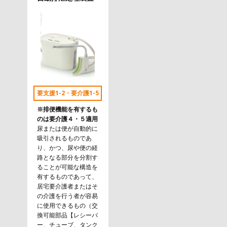
要支援1-2・要介護1-5
※排便機能を有するも
のは要介護４・５適用
尿または便が自動的に
吸引されるものであ
り、かつ、尿や便の経
路となる部分を分割す
ることが可能な構造を
有するものであって、
居宅要介護者またはそ
の介護を行う者が容易
に使用できるもの（交
換可能部品【レシーバ
ー、チューブ、タンク