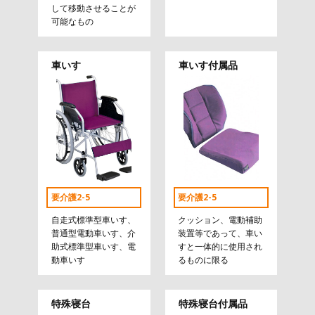
して移動させることが
可能なもの
車いす
車いす付属品
要介護2-5
要介護2-5
自走式標準型車いす、
クッション、電動補助
普通型電動車いす、介
装置等であって、車い
助式標準型車いす、電
すと一体的に使用され
動車いす
るものに限る
特殊寝台
特殊寝台付属品