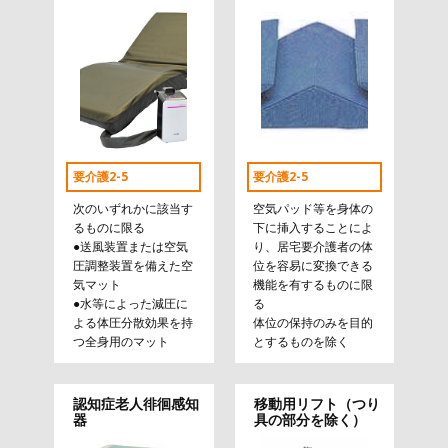
要介護2-5
要介護2-5
次のいずれかに該当す
空気パッド等を身体の
るものに限る
下に挿入することによ
●送風装置または空気
り、居宅要介護者の体
圧調整装置を備えた空
位を容易に変換できる
気マット
機能を有するものに限
●水等によった減圧に
る
よる体圧分散効果を持
体位の保持のみを目的
つ全身用のマット
とするものを除く
認知症老人徘徊感知
移動用リフト（つり
器
具の部分を除く）