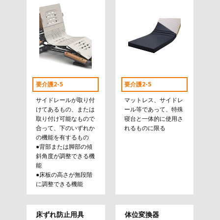
要介護2-5
要介護2-5
サイドレールが取り付
マットレス、サイドレ
けてあるもの、または
ール等であって、特殊
取り付け可能なもので
寝台と一体的に使用さ
合って、下のいずれか
れるものに限る
の機能を有するもの
●背部または脚部の傾
斜角度が調整できる機
能
●床板の高さが無段階
に調整できる機能
床ずれ防止用具
体位変換器