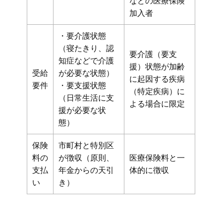
などの医療保険
加入者
・要介護状態
（寝たきり、認
要介護（要支
知症などで介護
援）状態が加齢
受給
が必要な状態）
に起因する疾病
要件
・要支援状態
（特定疾病）に
（日常生活に支
よる場合に限定
援が必要な状
態）
保険
市町村と特別区
料の
が徴収（原則、
医療保険料と一
支払
年金からの天引
体的に徴収
い
き）