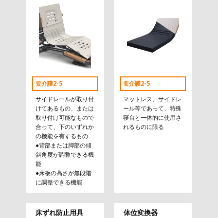
要介護2-5
要介護2-5
サイドレールが取り付
マットレス、サイドレ
けてあるもの、または
ール等であって、特殊
取り付け可能なもので
寝台と一体的に使用さ
合って、下のいずれか
れるものに限る
の機能を有するもの
●背部または脚部の傾
斜角度が調整できる機
能
●床板の高さが無段階
に調整できる機能
床ずれ防止用具
体位変換器