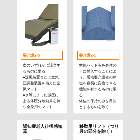
要介護2-5
要介護2-5
次のいずれかに該当す
空気パッド等を身体の
るものに限る
下に挿入することによ
●送風装置または空気
り、居宅要介護者の体
圧調整装置を備えた空
位を容易に変換できる
気マット
機能を有するものに限
●水等によった減圧に
る
よる体圧分散効果を持
体位の保持のみを目的
つ全身用のマット
とするものを除く
認知症老人徘徊感知
移動用リフト（つり
器
具の部分を除く）