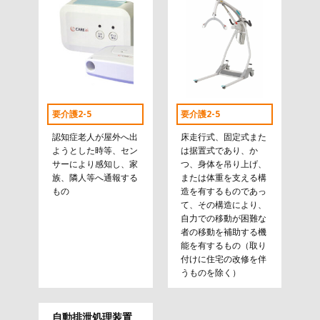
要介護2-5
要介護2-5
認知症老人が屋外へ出
床走行式、固定式また
ようとした時等、セン
は据置式であり、か
サーにより感知し、家
つ、身体を吊り上げ、
族、隣人等へ通報する
または体重を支える構
もの
造を有するものであっ
て、その構造により、
自力での移動が困難な
者の移動を補助する機
能を有するもの（取り
付けに住宅の改修を伴
うものを除く）
自動排泄処理装置