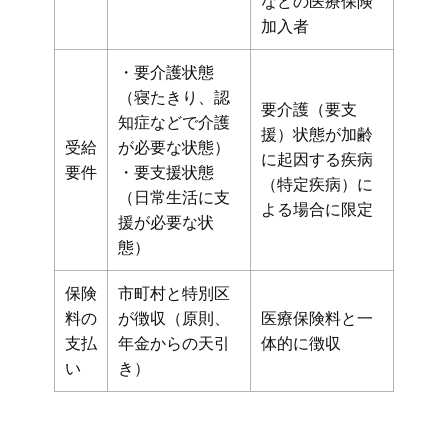
などの医療保険
加入者
・要介護状態
（寝たきり、認
要介護（要支
知症などで介護
援）状態が加齢
受給
が必要な状態）
に起因する疾病
要件
・要支援状態
（特定疾病）に
（日常生活に支
よる場合に限定
援が必要な状
態）
保険
市町村と特別区
料の
が徴収（原則、
医療保険料と一
支払
年金からの天引
体的に徴収
い
き）