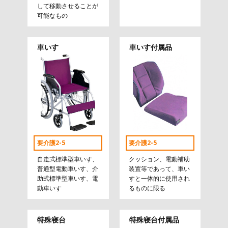
して移動させることが
可能なもの
車いす
車いす付属品
要介護2-5
要介護2-5
自走式標準型車いす、
クッション、電動補助
普通型電動車いす、介
装置等であって、車い
助式標準型車いす、電
すと一体的に使用され
動車いす
るものに限る
特殊寝台
特殊寝台付属品