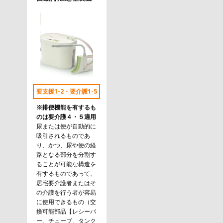
要支援1-2・要介護1-5
※排便機能を有するも
のは要介護４・５適用
尿または便が自動的に
吸引されるものであ
り、かつ、尿や便の経
路となる部分を分割す
ることが可能な構造を
有するものであって、
居宅要介護者またはそ
の介護を行う者が容易
に使用できるもの（交
換可能部品【レシーバ
ー、チューブ、タンク