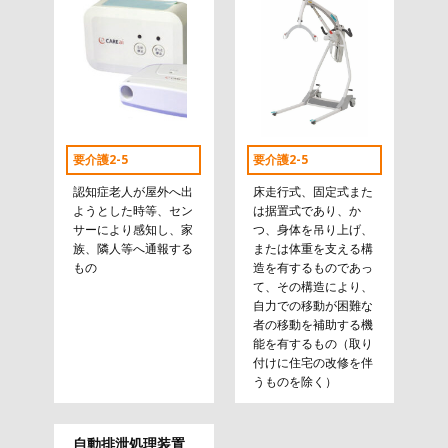
要介護2-5
要介護2-5
認知症老人が屋外へ出
床走行式、固定式また
ようとした時等、セン
は据置式であり、か
サーにより感知し、家
つ、身体を吊り上げ、
族、隣人等へ通報する
または体重を支える構
もの
造を有するものであっ
て、その構造により、
自力での移動が困難な
者の移動を補助する機
能を有するもの（取り
付けに住宅の改修を伴
うものを除く）
自動排泄処理装置