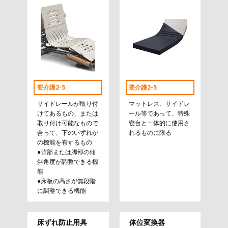
要介護2-5
要介護2-5
サイドレールが取り付
マットレス、サイドレ
けてあるもの、または
ール等であって、特殊
取り付け可能なもので
寝台と一体的に使用さ
合って、下のいずれか
れるものに限る
の機能を有するもの
●背部または脚部の傾
斜角度が調整できる機
能
●床板の高さが無段階
に調整できる機能
床ずれ防止用具
体位変換器