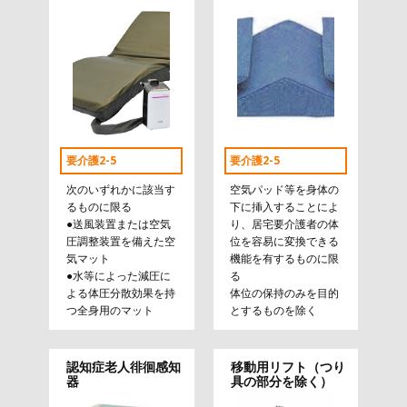
要介護2-5
要介護2-5
次のいずれかに該当す
空気パッド等を身体の
るものに限る
下に挿入することによ
●送風装置または空気
り、居宅要介護者の体
圧調整装置を備えた空
位を容易に変換できる
気マット
機能を有するものに限
●水等によった減圧に
る
よる体圧分散効果を持
体位の保持のみを目的
つ全身用のマット
とするものを除く
認知症老人徘徊感知
移動用リフト（つり
器
具の部分を除く）