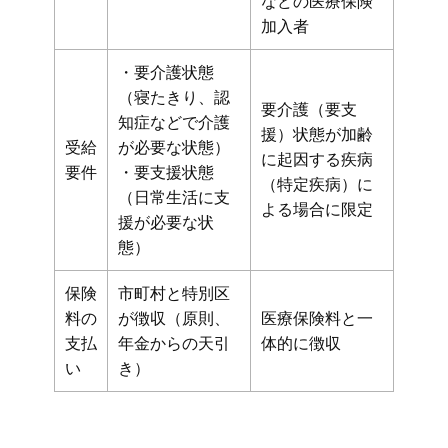
などの医療保険
加入者
・要介護状態
（寝たきり、認
要介護（要支
知症などで介護
援）状態が加齢
受給
が必要な状態）
に起因する疾病
要件
・要支援状態
（特定疾病）に
（日常生活に支
よる場合に限定
援が必要な状
態）
保険
市町村と特別区
料の
が徴収（原則、
医療保険料と一
支払
年金からの天引
体的に徴収
い
き）