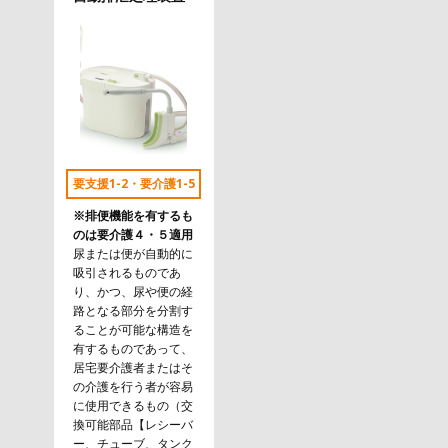
要支援1-2・要介護1-5
※排便機能を有するも
のは要介護４・５適用
尿または便が自動的に
吸引されるものであ
り、かつ、尿や便の経
路となる部分を分割す
ることが可能な構造を
有するものであって、
居宅要介護者またはそ
の介護を行う者が容易
に使用できるもの（交
換可能部品【レシーバ
ー、チューブ、タンク