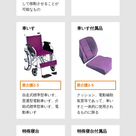
して移動させることが
可能なもの
車いす
車いす付属品
要介護2-5
要介護2-5
自走式標準型車いす、
クッション、電動補助
普通型電動車いす、介
装置等であって、車い
助式標準型車いす、電
すと一体的に使用され
動車いす
るものに限る
特殊寝台
特殊寝台付属品