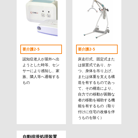
要介護2-5
要介護2-5
認知症老人が屋外へ出
床走行式、固定式また
ようとした時等、セン
は据置式であり、か
サーにより感知し、家
つ、身体を吊り上げ、
族、隣人等へ通報する
または体重を支える構
もの
造を有するものであっ
て、その構造により、
自力での移動が困難な
者の移動を補助する機
能を有するもの（取り
付けに住宅の改修を伴
うものを除く）
自動排泄処理装置