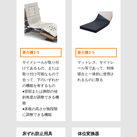
要介護2-5
要介護2-5
サイドレールが取り付
マットレス、サイドレ
けてあるもの、または
ール等であって、特殊
取り付け可能なもので
寝台と一体的に使用さ
合って、下のいずれか
れるものに限る
の機能を有するもの
●背部または脚部の傾
斜角度が調整できる機
能
●床板の高さが無段階
に調整できる機能
床ずれ防止用具
体位変換器