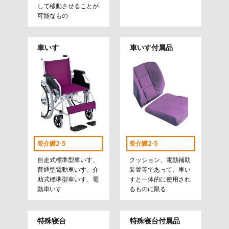
して移動させることが
可能なもの
車いす
車いす付属品
要介護2-5
要介護2-5
自走式標準型車いす、
クッション、電動補助
普通型電動車いす、介
装置等であって、車い
助式標準型車いす、電
すと一体的に使用され
動車いす
るものに限る
特殊寝台
特殊寝台付属品