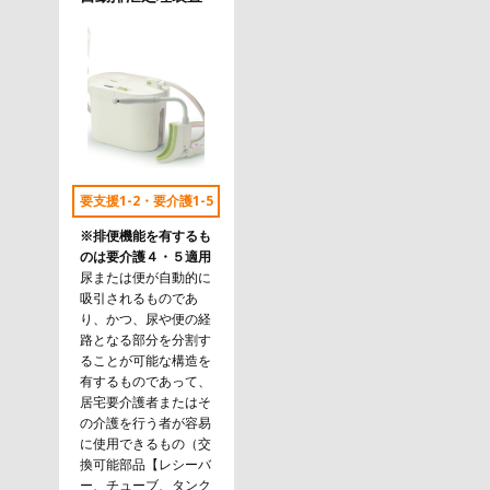
要支援1-2・要介護1-5
※排便機能を有するも
のは要介護４・５適用
尿または便が自動的に
吸引されるものであ
り、かつ、尿や便の経
路となる部分を分割す
ることが可能な構造を
有するものであって、
居宅要介護者またはそ
の介護を行う者が容易
に使用できるもの（交
換可能部品【レシーバ
ー、チューブ、タンク