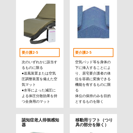
要介護2-5
要介護2-5
次のいずれかに該当す
空気パッド等を身体の
るものに限る
下に挿入することによ
●送風装置または空気
り、居宅要介護者の体
圧調整装置を備えた空
位を容易に変換できる
気マット
機能を有するものに限
●水等によった減圧に
る
よる体圧分散効果を持
体位の保持のみを目的
つ全身用のマット
とするものを除く
認知症老人徘徊感知
移動用リフト（つり
器
具の部分を除く）