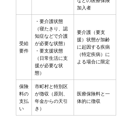
などの医療保険
加入者
・要介護状態
（寝たきり、認
要介護（要支
知症などで介護
援）状態が加齢
受給
が必要な状態）
に起因する疾病
要件
・要支援状態
（特定疾病）に
（日常生活に支
よる場合に限定
援が必要な状
態）
保険
市町村と特別区
料の
が徴収（原則、
医療保険料と一
支払
年金からの天引
体的に徴収
い
き）