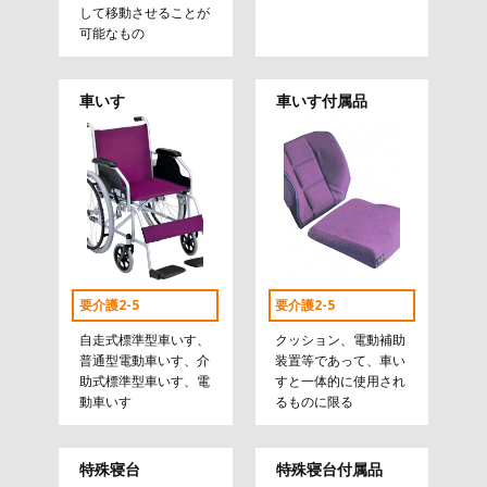
して移動させることが
可能なもの
車いす
車いす付属品
要介護2-5
要介護2-5
自走式標準型車いす、
クッション、電動補助
普通型電動車いす、介
装置等であって、車い
助式標準型車いす、電
すと一体的に使用され
動車いす
るものに限る
特殊寝台
特殊寝台付属品