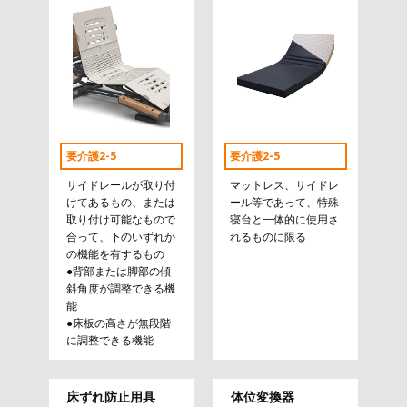
要介護2-5
要介護2-5
サイドレールが取り付
マットレス、サイドレ
けてあるもの、または
ール等であって、特殊
取り付け可能なもので
寝台と一体的に使用さ
合って、下のいずれか
れるものに限る
の機能を有するもの
●背部または脚部の傾
斜角度が調整できる機
能
●床板の高さが無段階
に調整できる機能
床ずれ防止用具
体位変換器