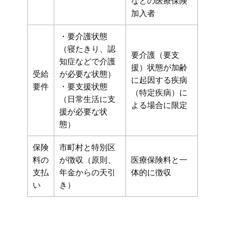
などの医療保険
加入者
・要介護状態
（寝たきり、認
要介護（要支
知症などで介護
援）状態が加齢
受給
が必要な状態）
に起因する疾病
要件
・要支援状態
（特定疾病）に
（日常生活に支
よる場合に限定
援が必要な状
態）
保険
市町村と特別区
料の
が徴収（原則、
医療保険料と一
支払
年金からの天引
体的に徴収
い
き）