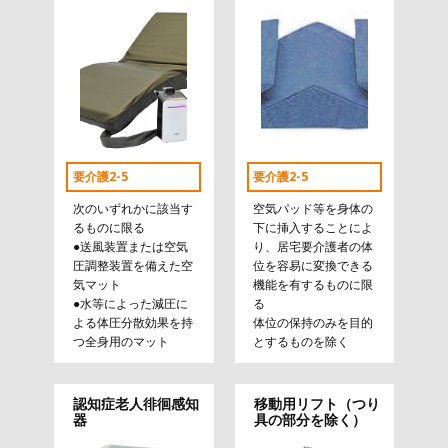
要介護2-5
要介護2-5
次のいずれかに該当す
空気パッド等を身体の
るものに限る
下に挿入することによ
●送風装置または空気
り、居宅要介護者の体
圧調整装置を備えた空
位を容易に変換できる
気マット
機能を有するものに限
●水等によった減圧に
る
よる体圧分散効果を持
体位の保持のみを目的
つ全身用のマット
とするものを除く
認知症老人徘徊感知
移動用リフト（つり
器
具の部分を除く）