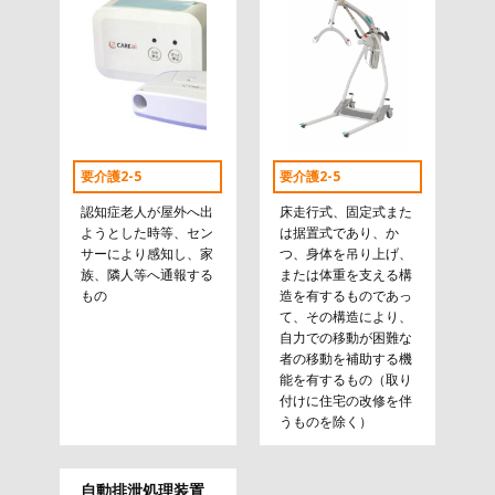
要介護2-5
要介護2-5
認知症老人が屋外へ出
床走行式、固定式また
ようとした時等、セン
は据置式であり、か
サーにより感知し、家
つ、身体を吊り上げ、
族、隣人等へ通報する
または体重を支える構
もの
造を有するものであっ
て、その構造により、
自力での移動が困難な
者の移動を補助する機
能を有するもの（取り
付けに住宅の改修を伴
うものを除く）
自動排泄処理装置