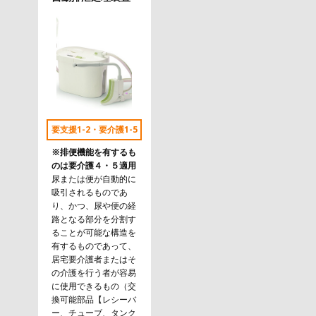
要支援1-2・要介護1-5
※排便機能を有するも
のは要介護４・５適用
尿または便が自動的に
吸引されるものであ
り、かつ、尿や便の経
路となる部分を分割す
ることが可能な構造を
有するものであって、
居宅要介護者またはそ
の介護を行う者が容易
に使用できるもの（交
換可能部品【レシーバ
ー、チューブ、タンク