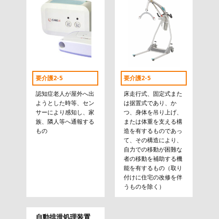
要介護2-5
要介護2-5
認知症老人が屋外へ出
床走行式、固定式また
ようとした時等、セン
は据置式であり、か
サーにより感知し、家
つ、身体を吊り上げ、
族、隣人等へ通報する
または体重を支える構
もの
造を有するものであっ
て、その構造により、
自力での移動が困難な
者の移動を補助する機
能を有するもの（取り
付けに住宅の改修を伴
うものを除く）
自動排泄処理装置