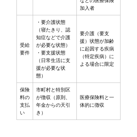
などの医療保険
加入者
・要介護状態
（寝たきり、認
要介護（要支
知症などで介護
援）状態が加齢
受給
が必要な状態）
に起因する疾病
要件
・要支援状態
（特定疾病）に
（日常生活に支
よる場合に限定
援が必要な状
態）
保険
市町村と特別区
料の
が徴収（原則、
医療保険料と一
支払
年金からの天引
体的に徴収
い
き）