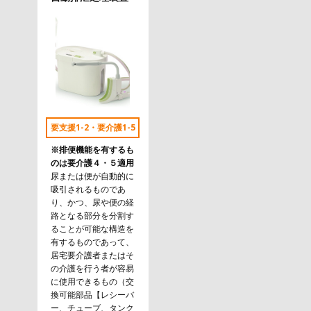
要支援1-2・要介護1-5
※排便機能を有するも
のは要介護４・５適用
尿または便が自動的に
吸引されるものであ
り、かつ、尿や便の経
路となる部分を分割す
ることが可能な構造を
有するものであって、
居宅要介護者またはそ
の介護を行う者が容易
に使用できるもの（交
換可能部品【レシーバ
ー、チューブ、タンク