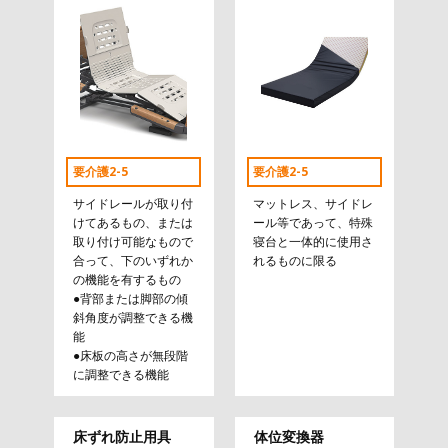
要介護2-5
要介護2-5
サイドレールが取り付
マットレス、サイドレ
けてあるもの、または
ール等であって、特殊
取り付け可能なもので
寝台と一体的に使用さ
合って、下のいずれか
れるものに限る
の機能を有するもの
●背部または脚部の傾
斜角度が調整できる機
能
●床板の高さが無段階
に調整できる機能
床ずれ防止用具
体位変換器