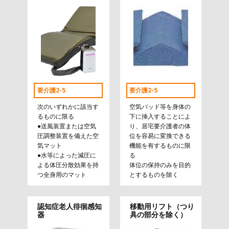
要介護2-5
要介護2-5
次のいずれかに該当す
空気パッド等を身体の
るものに限る
下に挿入することによ
●送風装置または空気
り、居宅要介護者の体
圧調整装置を備えた空
位を容易に変換できる
気マット
機能を有するものに限
●水等によった減圧に
る
よる体圧分散効果を持
体位の保持のみを目的
つ全身用のマット
とするものを除く
認知症老人徘徊感知
移動用リフト（つり
器
具の部分を除く）