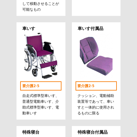
して移動させることが
可能なもの
車いす
車いす付属品
要介護2-5
要介護2-5
自走式標準型車いす、
クッション、電動補助
普通型電動車いす、介
装置等であって、車い
助式標準型車いす、電
すと一体的に使用され
動車いす
るものに限る
特殊寝台
特殊寝台付属品