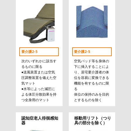
要介護2-5
要介護2-5
次のいずれかに該当す
空気パッド等を身体の
るものに限る
下に挿入することによ
●送風装置または空気
り、居宅要介護者の体
圧調整装置を備えた空
位を容易に変換できる
気マット
機能を有するものに限
●水等によった減圧に
る
よる体圧分散効果を持
体位の保持のみを目的
つ全身用のマット
とするものを除く
認知症老人徘徊感知
移動用リフト（つり
器
具の部分を除く）