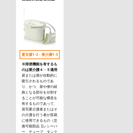
要支援1-2・要介護1-5
※排便機能を有するも
のは要介護４・５適用
尿または便が自動的に
吸引されるものであ
り、かつ、尿や便の経
路となる部分を分割す
ることが可能な構造を
有するものであって、
居宅要介護者またはそ
の介護を行う者が容易
に使用できるもの（交
換可能部品【レシーバ
ー、チューブ、タンク