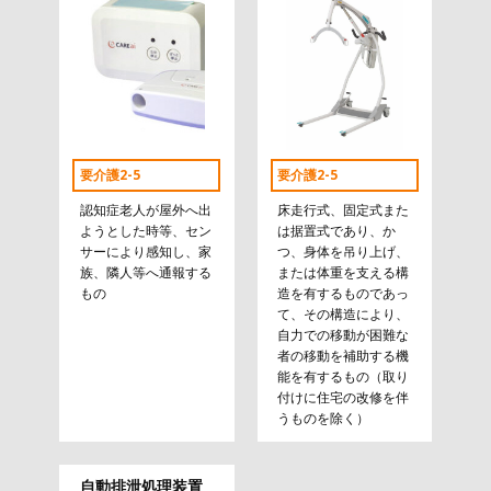
要介護2-5
要介護2-5
認知症老人が屋外へ出
床走行式、固定式また
ようとした時等、セン
は据置式であり、か
サーにより感知し、家
つ、身体を吊り上げ、
族、隣人等へ通報する
または体重を支える構
もの
造を有するものであっ
て、その構造により、
自力での移動が困難な
者の移動を補助する機
能を有するもの（取り
付けに住宅の改修を伴
うものを除く）
自動排泄処理装置