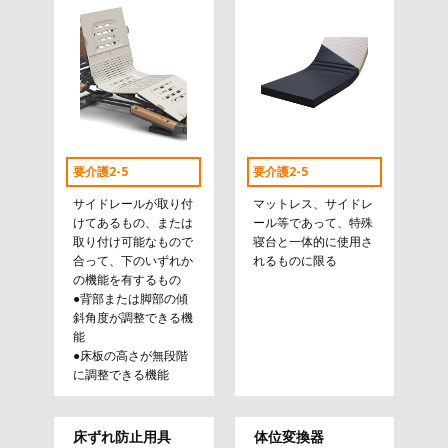
要介護2-5
要介護2-5
サイドレールが取り付
マットレス、サイドレ
けてあるもの、または
ール等であって、特殊
取り付け可能なもので
寝台と一体的に使用さ
合って、下のいずれか
れるものに限る
の機能を有するもの
●背部または脚部の傾
斜角度が調整できる機
能
●床板の高さが無段階
に調整できる機能
床ずれ防止用具
体位変換器