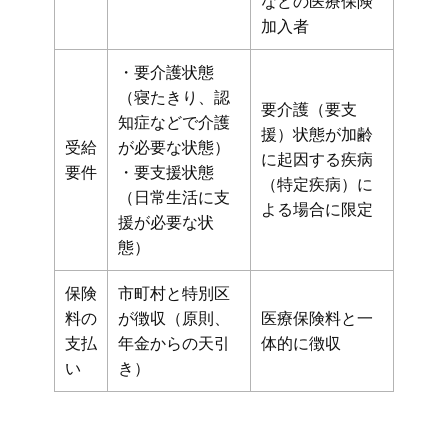
などの医療保険
加入者
・要介護状態
（寝たきり、認
要介護（要支
知症などで介護
援）状態が加齢
受給
が必要な状態）
に起因する疾病
要件
・要支援状態
（特定疾病）に
（日常生活に支
よる場合に限定
援が必要な状
態）
保険
市町村と特別区
料の
が徴収（原則、
医療保険料と一
支払
年金からの天引
体的に徴収
い
き）