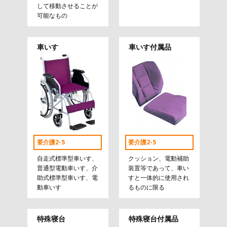
して移動させることが
可能なもの
車いす
車いす付属品
要介護2-5
要介護2-5
自走式標準型車いす、
クッション、電動補助
普通型電動車いす、介
装置等であって、車い
助式標準型車いす、電
すと一体的に使用され
動車いす
るものに限る
特殊寝台
特殊寝台付属品