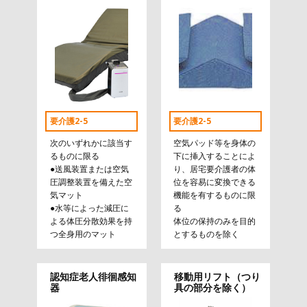
要介護2-5
要介護2-5
次のいずれかに該当す
空気パッド等を身体の
るものに限る
下に挿入することによ
●送風装置または空気
り、居宅要介護者の体
圧調整装置を備えた空
位を容易に変換できる
気マット
機能を有するものに限
●水等によった減圧に
る
よる体圧分散効果を持
体位の保持のみを目的
つ全身用のマット
とするものを除く
認知症老人徘徊感知
移動用リフト（つり
器
具の部分を除く）