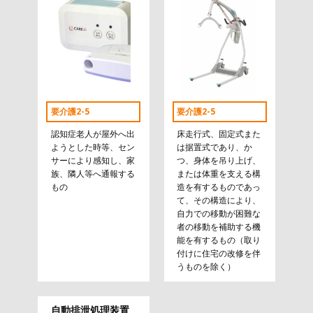
要介護2-5
要介護2-5
認知症老人が屋外へ出
床走行式、固定式また
ようとした時等、セン
は据置式であり、か
サーにより感知し、家
つ、身体を吊り上げ、
族、隣人等へ通報する
または体重を支える構
もの
造を有するものであっ
て、その構造により、
自力での移動が困難な
者の移動を補助する機
能を有するもの（取り
付けに住宅の改修を伴
うものを除く）
自動排泄処理装置