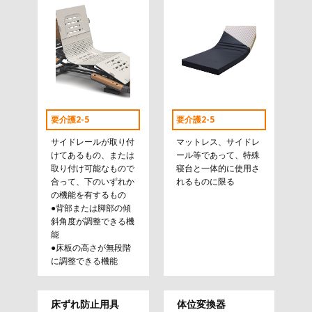
要介護2-5
要介護2-5
サイドレールが取り付
マットレス、サイドレ
けてあるもの、または
ール等であって、特殊
取り付け可能なもので
寝台と一体的に使用さ
合って、下のいずれか
れるものに限る
の機能を有するもの
●背部または脚部の傾
斜角度が調整できる機
能
●床板の高さが無段階
に調整できる機能
床ずれ防止用具
体位変換器