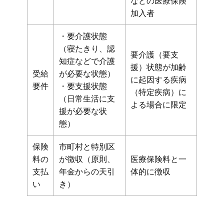
などの医療保険
加入者
・要介護状態
（寝たきり、認
要介護（要支
知症などで介護
援）状態が加齢
受給
が必要な状態）
に起因する疾病
要件
・要支援状態
（特定疾病）に
（日常生活に支
よる場合に限定
援が必要な状
態）
保険
市町村と特別区
料の
が徴収（原則、
医療保険料と一
支払
年金からの天引
体的に徴収
い
き）