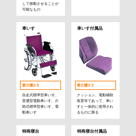
して移動させることが
可能なもの
車いす
車いす付属品
要介護2-5
要介護2-5
自走式標準型車いす、
クッション、電動補助
普通型電動車いす、介
装置等であって、車い
助式標準型車いす、電
すと一体的に使用され
動車いす
るものに限る
特殊寝台
特殊寝台付属品