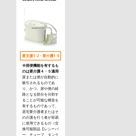
要支援1-2・要介護1-5
※排便機能を有するも
のは要介護４・５適用
尿または便が自動的に
吸引されるものであ
り、かつ、尿や便の経
路となる部分を分割す
ることが可能な構造を
有するものであって、
居宅要介護者またはそ
の介護を行う者が容易
に使用できるもの（交
換可能部品【レシーバ
ー、チューブ、タンク